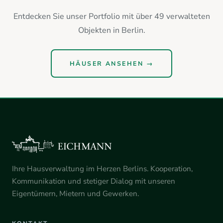
Entdecken Sie unser Portfolio mit über 49 verwalteten
Objekten in Berlin.
HÄUSER ANSEHEN →
Ihre Hausverwaltung im Herzen Berlins. Kooperation,
Kommunikation und stetiger Dialog mit unseren
Eigentümern, Mietern und Gewerken.