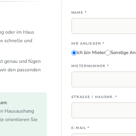
NAME *
ng oder im Haus
ne schnelle und
IHR ANLIEGEN *
Ich bin Mieter
Sonstige An
st genau und fügen
MIETERNUMMER *
 wir den passenden
STRASSE / HAUSNR. *
len:
ein Hausaushang
e orientieren Sie
E-MAIL *